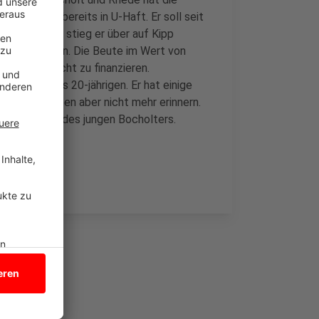
olter sitzt bereits in U-Haft. Er soll seit
. Jedes Mal stieg er über auf Kipp
d Schulen ein. Die Beute im Wert von
 und Spielsucht zu finanzieren.
die Spur des 20-jährigen. Er hat einige
igenen Angaben aber nicht mehr erinnern.
en Komplizen des jungen Bocholters.