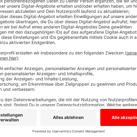
Polizei nun einen Tatverdächtigen. Der 20-jährige Boch
Anfang des Jahres rund 45 Einbrüche begangen haben
stehende Fenster in Wohnungen aber auch in Kitas un
40.000 Euro soll er verkauft haben, um seine Drogen-
Zeigenhinweise und Spuren brachten die Ermittler auf 
Taten gestanden, an die meisten kann er sich nach e
Die Polizei sucht nun nach den Hehlern und möglich
Anzeige