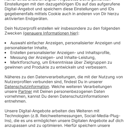
Update 15.30 Uhr:
Anzeige
Nach dem gewaltsamen Tod eines 61jährigen Mannes
in Dingden hat eine Mordkommission der Polizei
Duisburg drei junge Männer ermittelt, die unter
dringendem Tatverdacht stehen. Sie sind zwischen 18
und 22 Jahre alt und kommen aus Bocholt. Dort gab es
am morgen eine Razzia. Insgesamt wurden zehn
Wohnungen in Bocholt durchsucht. Dabei war auch
eine Beweissicherungs- und Festnahmeeinheit im
Einsatz. Zwei der gesuchten Männer wurden
festgenommen und noch ein weiterer Verdächtiger,
der mutmaßlich ebenfalls an der Tat beteiligt war. Die
drei sollen noch heute einem Haftrichter vorgeführt
werden. Außerdem wurden vier weitere Personen in
Gewahrsam genommen. Bei den Durchsuchungen in
Bocholt stellten die Beamten Bargeld, ein Auto und