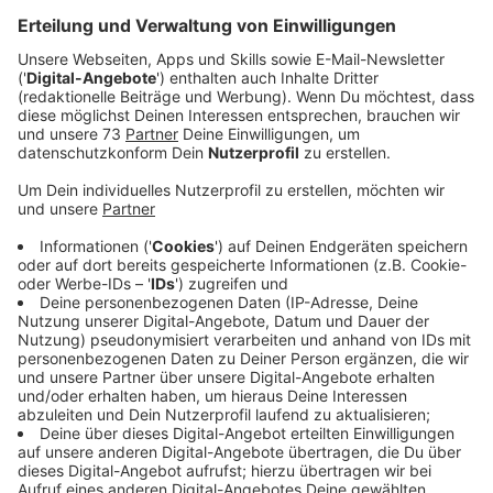
Anzeige
Zusammenhang mit Tötungsdelikt in Dingden
Anzeige
Die Durchsuchungen stehen im Zusammenhang mit
einem Tötungsdelikt in Dingden. Vor knapp 4 Wochen,
am Samstag den 21. Juni, war ein toter Mann in seiner
Wohnung in der Sachsenstraße gefunden worden. Der
61-Jährige starb durch Gewalteinwirkung, hieß es nach
der Obduktion.
Anzeige