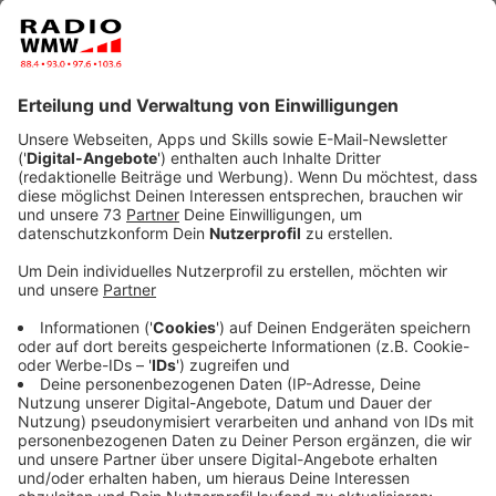
zwischen AfD und BSW hält RADIO WMW
Politikexperte Klaus Schubert von der Uni Münster für
unwahrscheinlich. Auch mögliche Koalitionen
zwischen BSW und CDU seien nicht einfach.
Veröffentlicht:
Freitag, 30.08.2024 06:12
Anzeige
Experte erwartet spannende Landtagswahlen
Anzeige
Der Terroranschlag von Solingen könnte eine Rolle bei