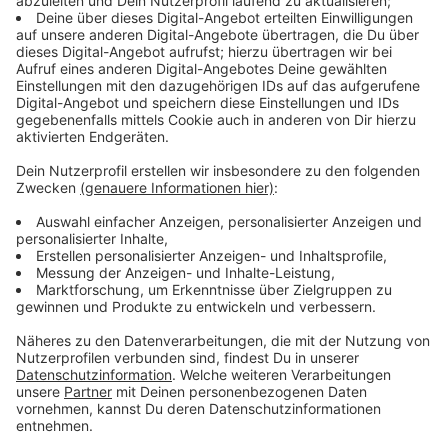
den Wahlen spielen. Möglicherweise profitiere die AfD,
schätzt Schubert. Bei einer Wahlkampfveranstaltung
in Thüringen ist die BSW-Vorsitzende Sahra
Wagenknecht mit roter Farbe angegriffen worden.
Wagenknecht wurde am Arm getroffen, aber nicht
verletzt. Beamte überwältigten den mutmaßlichen
Täter und nahmen ihn vorläufig fest. In Thüringen und
Sachsen stehen am Sonntag (01.09.24)
Landtagswahlen an. Und es sieht düster aus für die
Parteien der Ampel-Bundesregierung. SPD, Grüne und
FDP müssen mit heftigen Verlusten rechnen.
Umfragen sehen hingegen große Wahlerfolge für die
AfD und das Bündnis Sahra Wagenknecht. Die
Bundespolitik sorge dafür, dass die Ampel so schlecht
da steht, sagt RADIO WMW Politikexperte Klaus
Schubert von der Uni Münster. Für Klaus Schubert
steht fest: So spannende Landtagswahlen wie am
Sonntag (01.09.24) gab es schon lange nicht mehr.