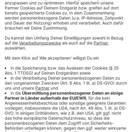
Anzeige
Triell 2 ist vorbei. In knapp zwei Wochen ist
Bundestagswahl.
Stimme für Stimme - das ist unser RADIO WMW
Podcast zur Bundestagwahl. Wir stellen Euch die
Direktkandidaten für das Westmünsterland vor.
Anzeige
Anzeige