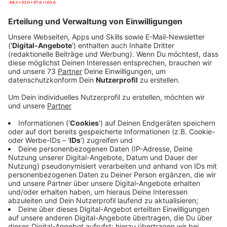
miteinander diskutiert.
Veröffentlicht:
Montag, 13.09.2021 14:47
Anzeige
Einordnung des zweiten Triells
Anzeige
CDU-Mann Armin Laschet greift SPD-Kandidat Olaf
Scholz an. Annalena Baerbock von den Grünen schaut
in die Zukunft. RADIO WMW Politikexperte Klaus
Schubert von der Uni Münster ordnet das für uns ein.
Anzeige