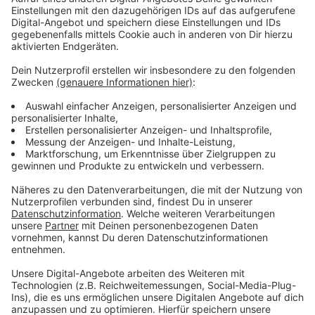
crop_free
chevron_left
chevron_right
Anzeige
Audiobeitrag
Anzeige