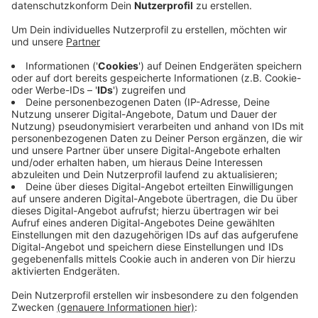
Das denkmalgeschützte Haus wird instand
gesetzt
Anzeige
Ein örtlicher Bauunternehmer hat mit der Stadt einen
Erbbauvertrag abgeschlossen und übernimmt ab dem
1. Januar die Verantwortung für das Gebäude. Das
teilte die Ahauser Verwaltung mit. Zunächst wird das
denkmalgeschützte Haus Oldenkott instand gesetzt
und energetisch saniert. Im Obergeschoss soll eine
Einliegerwohnung entstehen. Im Erdgeschoss sind
künftig kleinere Veranstaltungen geplant und im
Sommer ein Cafe.
Anzeige