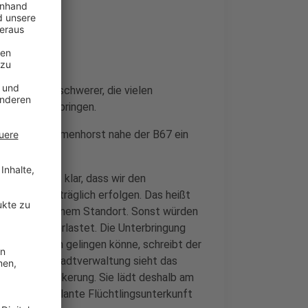
nen immer schwerer, die vielen
mmen, unterzubringen.
ndstück in Biemenhorst nahe der B67 ein
 Süd-Ost ist klar, dass wir den
er sozialverträglich erfolgen. Das heißt
htlingen an einem Standort. Sonst würden
en vor Ort überlastet. Die Unterbringung
einschaftlich gelingen könne, schreibt der
ahme. Die Stadtverwaltung sieht das
tik und Bevölkerung. Sie lädt deshalb am
 über die geplante Flüchtlingsunterkunft