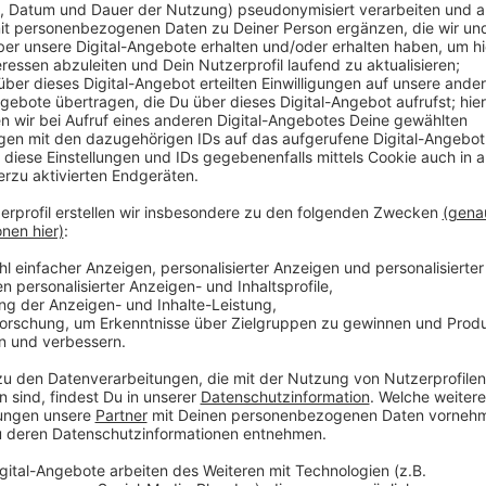
Informationsveranstaltung am 28. Februar
Anzeige
Auch bei uns im Westmünsterland fällt es den Kommu
Flüchtlinge, die vor allem aus der Ukraine zu uns ko
Die Stadt Bocholt will deshalb auf einem freien Gru
Containerdorf für rund 250 Menschen errichten.
Doch es gibt Kritik. Für den CDU Ortsverband Bocholt
Kriegsflüchtlingen helfen, die Unterbringung müsse ab
für den Ortsverband dezentral mit maximal 150 Flüc
z.B. auch die Kitas, Schulen und sozialen Einrichtung
der Flüchtlinge sei eine enorme Aufgabe, die nur gem
CDU Ortsverband Bocholt Süd-Ost in einer Stellungn
genau so und sagt, es gehe nur Hand in Hand mit Poli
28. Februar 2023 zu einer Informationsveranstaltung