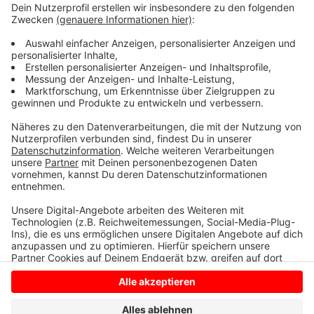
diesen Wunschdienstpaln wesentlich zufriedener als
vorher, zeigen mehr Eigeninitative und tauschen falls
nötig bereitwilliger Schichten mit ihren Kollegen. Für
das Bocholter Krankenhaus ist das Grund genug, die
innovative Dienstplangestaltung jetzt auch auf
weitere Stationen auszuweiten.
Anzeige
Anzeige
Anzeige