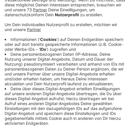
Veröffentlicht:
Donnerstag, 04.01.2024 06:52
Anzeige
Mitarbeiter sind zufriedener
Anzeige
In ganz Deutschland fehlen Pflegekräfte, auch weil
der Beruf für viele nicht attraktiv ist. Das St. Agnes-
Hospital Bocholt will dem mit einer innovativen Idee
entgegenwirken. Zwei Jahre lang waren die Mitarbeiter
der Station 6 in einem Pilotprojekt für ihren eigenen
Dienstplan verantwortlich. Sie teilten sich
selbstständig in Schichten ein und nur bei Fragen
stand die Stationsleitung zu Seite. Nach Angaben des
Klinikums Westmünsterland sind die Mitarbeiter durch