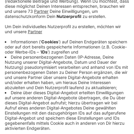
Veröffentlicht:
Donnerstag, 04.03.2021 08:16
Anzeige
Schon viele Tiere wurden durch das Virus
getötet
Anzeige
Unsere Reiter hier im Westmünsterland haben es nicht
leicht. Nur das Nötigste war in den letzten Monaten
erlaubt und jetzt kommt auch noch die Sorge um die
Turniersaison dazu. Aktuell sind alle internationalen
Turniere in 10 Ländern abgesagt, darunter auch die in
Deutschland. Hintergrund ist das Pferdeherpes Virus
EHV 1, das im spanischen Valencia ausgebrochen ist