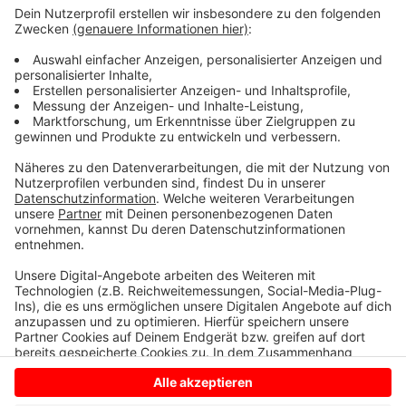
und schon viele Tiere getötet hat. "Im Moment ist das
für uns noch weit weg", sagt der Kreisreiterverband.
Trotzdem sind viele Höfe vorsichtig, wenn es um
Pferde von außerhalb geht, oder Tiere auf andere
Höfe gebracht werden. Pferdeherpes gilt als
hochansteckend für die Tiere, ist für den Menschen
aber ungefährlich.
Anzeige
Anzeige
Anzeige