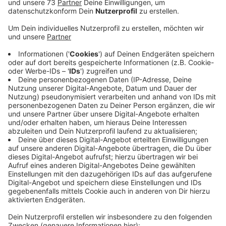
Veröffentlicht:
Donnerstag, 29.12.2022 13:36
Anzeige
Overbergturnhalle als Flüchtlingsunterkunft
Anzeige
Die Flüchtlingssituation in Bocholt ist angespannt.
1850 Menschen aus verschiedenen Krisengebieten
leben inzwischen in der Stadt, das sind fast doppelt
so viele wie noch zu Anfang des Jahres und mehr als
während der Flüchtlingskrise 2015. Deshalb soll das
Containerdorf am alten SC 26 Stadion von 80 auf 290
Plätze erweiternt werden. Da das etwas dauert, wird
eventuell die bereits hergerichtete Overbergturnhalle
genutzt, meldte die Stadt.