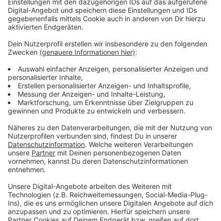
Öffentlichkeit zu rücken. Auch das Büro für
Chancengleichheit Borken beteiligt sich an den Orange
Days. Ab heute Abend wird das FARB Forum Altes
Rathaus Borken in Orange angestrahlt – eine Farbe, die
international für eine gewaltfreie Zukunft steht.
Die Orange Days rufen dazu auf, hinzusehen, zuzuhören
und Haltung zu zeigen. Gewalt, ob im Alltag oder in der
digitalen Welt, hat in unserer Gesellschaft keinen
Platz.
Anzeige
Anonymes, kostenloses Hilfetelefon unter
116 016
Anzeige