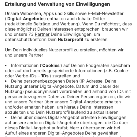
Anzeige
Aktionen im Kreis Borken
Anzeige
Heute, am 25. November, starten die Orange Days,
eine weltweite Aktion der Vereinten Nationen, die bis
zum 8. Dezember andauert. Ziel der Kampagne ist es,
auf die Gewalt gegen Frauen und
Mädchen aufmerksam zu machen und ein Zeichen für
eine Zukunft ohne Gewalt zu setzen.
Laut dem Landeskriminalamt bleiben viele Übergriffe
und Misshandlungen im Verborgenen. Zudem sei die
Zahl der Femizide in den letzten Jahren gestiegen.
Umso wichtiger ist es, das Thema in den Fokus der