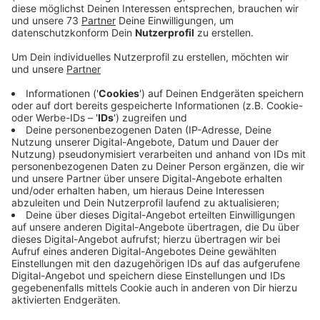
Ohne App auf dem Handy geht mittlerweile gar nichts
mehr, selbst die Mülleimer am Haus werden heute
smart Home gesteuert - die App gehört zum täglichen
Leben, auch von Patrick Bröckers, dem
Geschäftsführer von OPWOCO in Schöppingen. Der 33
jährige aus Epe ist eigentlich noch Student in den
Niederlanden in den Fächern Kunst und Technik, aber
seine wahre Leidenschaft ist das Programmieren und
das macht er mit seinen 23 Mitarbeitern seit knapp 8
Jahren offensichtlich sehr gut - die Kunden stehen
Schlange. Neuestes Projekt ist eine App-basierte
Steuerung für eine Kaffeemaschine und die hat sich
Raimund Stroick mal genau angesehen.
Mehr Informationen über OPWOCO
Anzeige