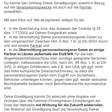
den Gegenüber nicht so sehr schützen wie eine OP-
oder FFP2-Maske.
Anzeige
Was kosten die Masken?
Anzeige
Der Preisunterschied ist erheblich. In größeren
Packungen gibt es OP-Masken zum Stückpreis von 50
Cent und weniger. Dagegen kosten FFP2-Masken nur
in den günstigsten Varianten etwas unter einem Euro
pro Stück, viele Händler verlangen sogar Preise von
zwei Euro und oft auch deutlich mehr für eine einzelne
Maske.
Anzeige