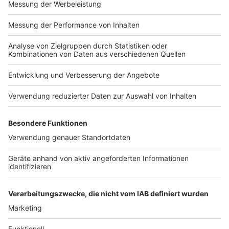
Anzeige
Wie soll ich die Masken kaufen, wenn ich
ohne eine in keinen Laden komme?
Anzeige
Den Menschen wird in Nordrhein-Westfalen etwas
Zeit gewährt, denn: Die neue Coronaschutzverordnung
für Nordrhein-Westfalen wird es wohl erst im Laufe
der Woche bis zum 22. Januar geben. Gelten soll sie
offenbar erst ab dem 25. Januar.
Autor: Joachim Schultheis (mit dpa)
Anzeige