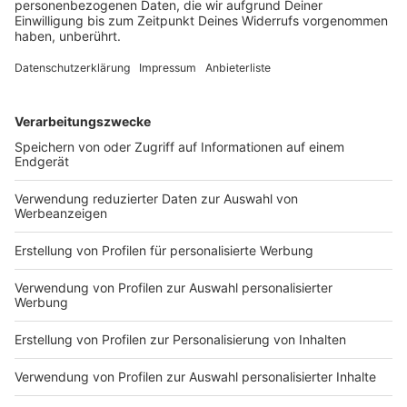
Wo bekomme ich die Masken her?
Anzeige
Im stationären Einzelhandel oder in Apotheken werden
FFP2-Masken und OP-Masken angeboten. Es gibt
auch diverse Onlinehändler, die die Masken - dann auch
etwas billiger - anbieten und verkaufen.
Anzeige
Wichtig:
Es ist wird darauf hingewiesen, bei den
angebotenen Masken auf das CE-Kennzeichen zu
achten, ob die Zertifizierung stimmt und sich dahinter
ein reales Prüflabor befindet und man keine Fake-
Masken bestellt.