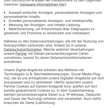
Gegenüber vor Tröpfchen des Mundschutzträgers,
Aerosole filtern sie nicht. Nur bei einem festen Sitz
können sie auch den Träger vor Tröpfchen seines
Gegenübers schützen.
Anzeige
FFP2-Masken bieten hingegen den Fremd- und
Eigenschutz, neben einem Schutz vor Tröpfchen
müssen sie auch mindestens 94 Prozent der bei der
Verbreitung der Coronaviren zentralen Aerosole aus
der Atemluft filtern.
Anzeige
Noch wirksamer sind FFP3-Masken, die sogar 99
Prozent der Aerosole filtern, allerdings gleichzeitig