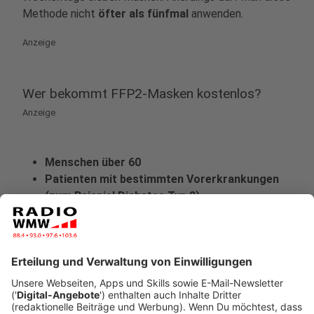
Methode nicht
öfter als fünfmal
anwenden.
Anzeige
Wer bekommt FFP2-Masken kostenlos?
Anzeige
Menschen über 60
Patienten mit bestimmten Vorerkrankungen
(zum Beispiel Diabetes Typ 2)
Personen, die zu den Risikogruppen gehören
Frauen in einer Risikoschwangerschaft
Krebspatienten
Anzeige