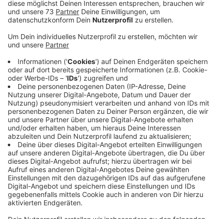
Die Personengruppen dürfen kostenlos in Apotheken
FFP2-Masken abholen. Engpässe gibt es seit
Dezember in den meisten Apotheken nicht mehr.
Insgesamt zwei mal sechs Masken dürfen diese
Personengruppen erhalten - dazu werden ihnen
insgesamt zwei fälschungssichere Coupons
ausgestellt. Pro Coupon ist einzig ein Eigenanteil von
zwei Euro zuzuzahlen.
Anzeige
Was ist der Unterschied zwischen einer OP-
Maske und einer FFP2-Maske?
Anzeige
OP-Masken wurden als medizinisches Produkt für den
Fremdschutz entwickelt. Sie schützen vor allem das