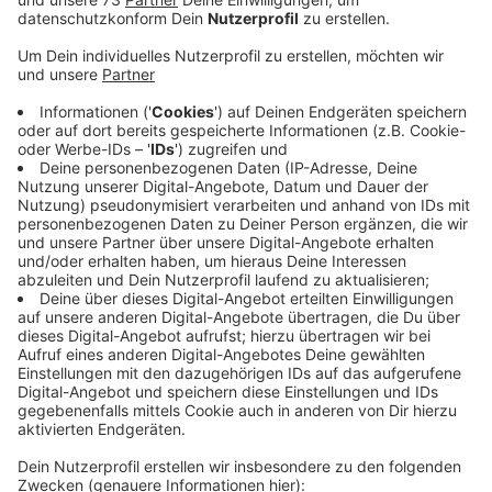
Anzeige
Ihr könnt Euch kostenlos dazu schalten
Anzeige
Wir haben uns daran gewöhnt, zu Hause zu arbeiten.
Aber wo geht`s jetzt hin? Was müssen Personalplaner
berücksichtigen, wie sollten sich Unternehmen
aufstellen? Antworten könnte es darauf heute bei
einem Online-Seminar geben. Das Kompetenzzentrum
Frau & Beruf Münsterland hat nämlich eine Referentin
eingeladen, die sich mit genau diesen Themen
beschäftigt hat. Ihr könnt Euch kostenlos dazu
schalten auch noch kurzfristig.
Einfach hier über das
Konferenztool Zoom.