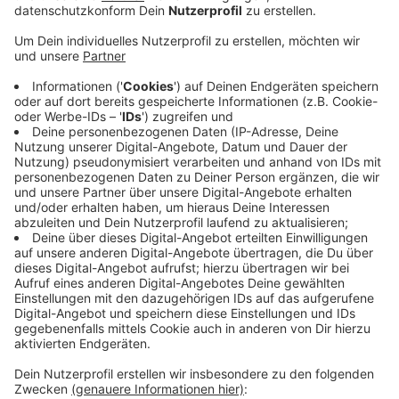
Veröffentlicht:
Donnerstag, 28.04.2022 15:15
Anzeige
Bei der Krankenkasse haben sich von Anfang Januar
bis Ende März knapp 22.200 Mitglieder krank
gemeldet. Das seien über 80 Prozent mehr als im
ersten Quartal 2021. Grund waren vor allem
Atemwegserkrankungen, psychische Erkrankungen und
die Folgen der Omikron-Welle mit vermehrten
Krankschreibungen wegen Corona. Laut AOK Nordwest
gab es besonders viele Coronafälle bei Arzt- und
Praxishilfen, Erziehern, Pflegeberufen sowie im
Rettungsdienst.
Anzeige