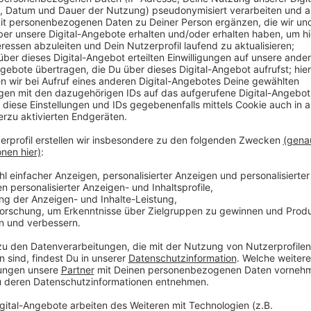
So Easy (To Fall In Love)“ konnte weltweit bereits 
erreichen. Im Februar 2026 stieg der Song auf Platz
auf. In Deutschland konnte sich „So Easy (To Fall In
Charts sichern.
„The Art Of Loving“ erreichte 2025 Platz #6 der offi
als ihr persönlichstes Werk, welches durch seine Wär
besticht. Aufbauend auf dem Erfolg ihres Debüts „Mess
nachdenklicher und zugänglicher als je zuvor. Ihre 
Selbstfindung, Beziehungen und die kleinen Wahrheit
Olivia Dean hat im April ihre bislang größte internati
gestartet. Konzerte sind in Europa, Nordamerika, Aus