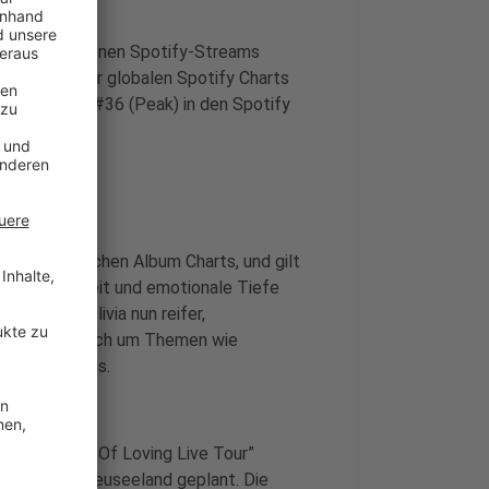
über 400 Millionen Spotify-Streams
 #6 (Peak) der globalen Spotify Charts
 Love)“ Platz #36 (Peak) in den Spotify
ziellen deutschen Album Charts, und gilt
me, Ehrlichkeit und emotionale Tiefe
y“ wirkt Olivia nun reifer,
Songs drehen sich um Themen wie
en des Alltags.
onale „The Art Of Loving Live Tour”
tralien und Neuseeland geplant. Die