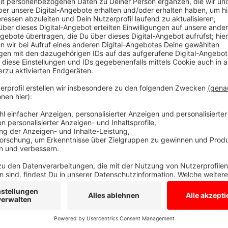
A31 Autobahnmeisterei Dorsten ist gewap
Anzeige
Das bedeutet, es steht für die mehr als 13.000 Auto
flächendeckender Winterdienst bereit. Allein bei de
sind bei Bedarf 28 Mitarbeiter mit 10 Spezialfahrzeu
Autobahn Westfalen. Für die benötigte Sole zum Besp
mehr als 1800 Tonnen Salz eingelagert.
Anzeige