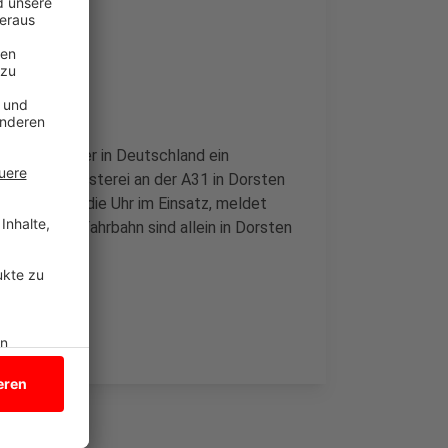
pnet
bahnkilometer in Deutschland ein
r Autobahnmeisterei an der A31 in Dorsten
gen rund um die Uhr im Einsatz, meldet
rühen der Fahrbahn sind allein in Dorsten