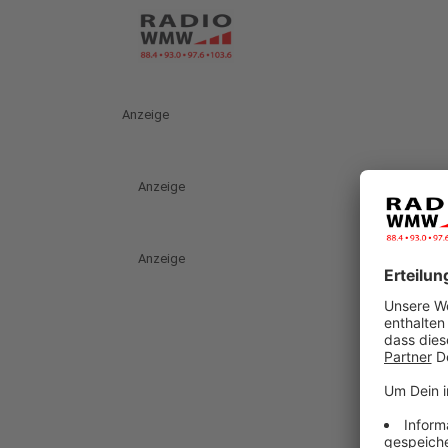
Anzeige
Anzeige
Anzeige