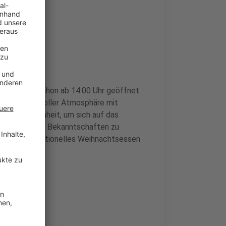
ind jedoch schon ab 14.00 Uhr geöffnet.
In stimmungsvoller Atmosphäre mit
gute Gelegenheit, um sich auf das
ichkeit, neue Bekanntschaften zu
wird ein traditionelles Weihnachtsessen