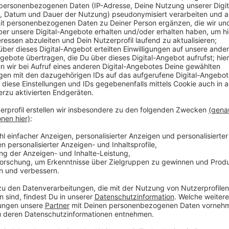
Anzeige
Gemeinsame Feier in Vreden
Anzeige
Die Veranstaltung beginnt um 15.00 Uhr, die Räume s
Die Feier startet mit einer festlichen Kaffeetafel. 
Weihnachtsliedern und Geschichten bietet sich eine 
Weihnachtsfest einzustimmen. Es gibt auch die Mögl
schließen und Gespräche zu führen. Gegen 17:30 Uhr 
serviert, bevor die "offene Weihnacht" ausklingt.
Anzeige
Offenes Weihnachtsangebot in Velen
Anzeige