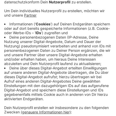
Veröffentlicht:
Dienstag, 03.01.2023 14:57
Anzeige
Autofahrer in Vreden bedroht
Anzeige
Der Verdächtige soll Ende Oktober einen Autofahrer in
Vreden bedroht und gezwungen haben, ihn nach
Alstätte zu fahren. Dort konnte das Opfer flüchten.
Der Täter fuhr mit dem Wagen davon. Das Auto
konnte später in den Niederlanden sichergestellt
werden.
Anzeige