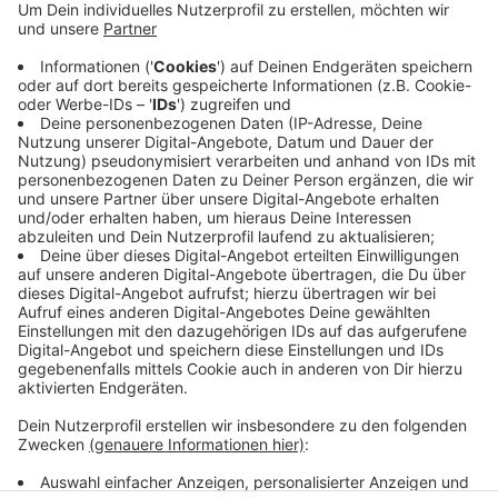
Ein 20-jähriger Mann aus Oeding ist der Polizei in der
Vergangenheit schon öfter negativ aufgefallen. Jetzt
wurde seine Wohnung durchsucht, denn er steht unter
Verdacht, illegal mit Drogen zu handeln. Die
Polizeibeamten fanden 4,7 Kilogramm Marihuana, fast
hundert Gramm Kokain und eine größere Menge
Bargeld. Der Verkaufswert der Drogen liegt bei etwa
40.000 Euro. Der Oedinger wurde festgenommen und
sitzt bereits in U-Haft.
Anzeige
Anzeige