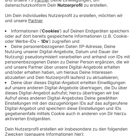
Veröffentlicht:
Dienstag, 13.02.2024 07:10
Anzeige
Strecken auf Wiederinbetriebnahme geprüft
Anzeige
Mitte des Jahres soll es neue Informationen zur
möglichen Wiederinbetriebnahme der Strecke
Bocholt–Borken–Coesfeld geben. Auch bei der Zug-
Verbindung Gronau–Bad Bentheim und Borken–
Stadtlohn–Ahaus sind Studien in Arbeit. Außerdem soll
die Strecke zwischen Coesfeld und Gronau langfristig
ausgebaut werden, so dass die Züge ab 2040 im Halb-
Stunden-Takt fahren können.