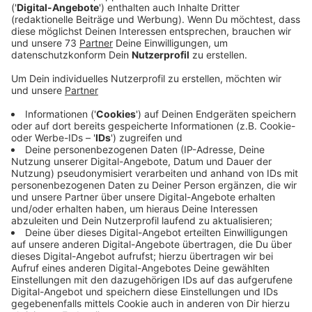
Anzeige
Jeder kann mitmachen
Anzeige
Bei der Streetballtour, die in ganz NRW stattfindet,
treten Teams aus jeweils drei Personen im Basketball
gegeneinander an. Jedes Spiel dauert zehn Minuten.
Die Teams kommen dabei aus verschiedenen
Altersklassen. In jeder Alterklasse wird das beste
Team zum Finale nach Recklinghausen geschickt.
Um
teilzunehmen könnt Ihr Euch noch online anmelden.
Oder Ihr könnt auch einfach spontan am Sonntag zum
Gymnasium Remigianum kommen. Dazu braucht Ihr
nichts weiter mitzbringen als fünf Euro und Eure