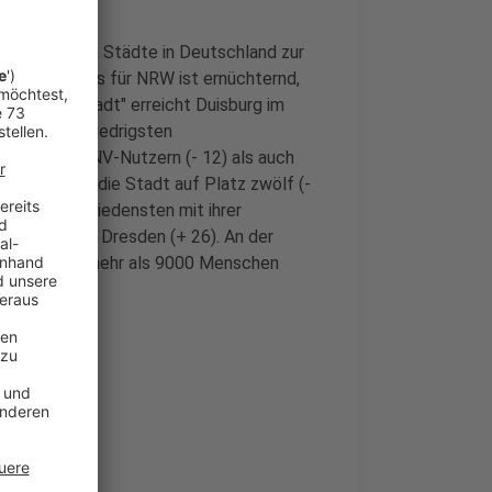
r 15 größten Städte in Deutschland zur
. Das Ergebnis für NRW ist ernüchternd,
bil in der Stadt" erreicht Duisburg im
 Platz. Die niedrigsten
wohl von ÖPNV-Nutzern (- 12) als auch
rern landete die Stadt auf Platz zwölf (-
- 23). Am zufriedensten mit ihrer
/Besucher in Dresden (+ 26). An der
bundesweit mehr als 9000 Menschen