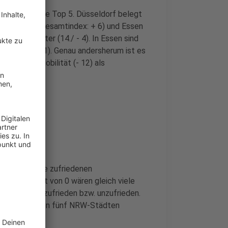
ole unter die Top 5. Düsseldorf belegt
 (11. Platz/ Gesamtindex: + 6) und Essen
 als Vorletzter (14./ - 4). In Essen sind
Einwohner (- 1). Genau andersherum ist es
 mit ihrer Mobilität (- 12) als
entpunkte die zufriedenen
i einem Wert von 0 wären gleich viele
einer Stadt zufrieden bzw. unzufrieden.
enheit in allen fünf NRW-Städten