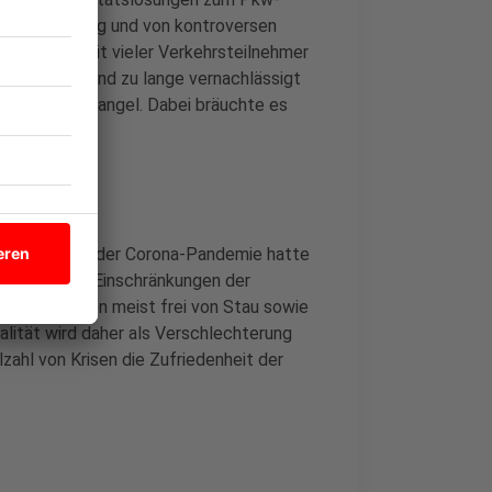
egel langwierig und von kontroversen
nzufriedenheit vieler Verkehrsteilnehmer
 Fußverkehr sind zu lange vernachlässigt
 Fachkräftemangel. Dabei bräuchte es
ärt Suthold.
denn während der Corona-Pandemie hatte
genommen. "Einschränkungen der
 dass Straßen meist frei von Stau sowie
lität wird daher als Verschlechterung
zahl von Krisen die Zufriedenheit der