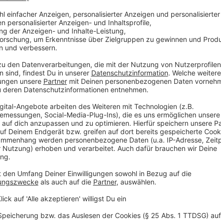
Von den fünf NRW-Städten schaffte es keine Metrop
als Achter einen Platz im Mittelfeld (+ 7). Dortmund
(12./ + 5) landeten ebenso im unteren Drittel wie Köln
Einpendler/Besucher deutlich zufriedener (+ 11) als 
in Duisburg. Hier sind die Einwohner noch unzufriedener
Einpendler/Besucher (- 3).
Anzeige
Anzeige
Der ADAC Indexwert gibt an, ob und um wieviel Proz
Verkehrsteilnehmer die unzufriedenen überwiegen. Be
Einwohner und Pendler/Besucher mit der Mobilität in 
Im Vergleich zum ADAC Monitor 2017 hat die Zufried
deutlich abgenommen.