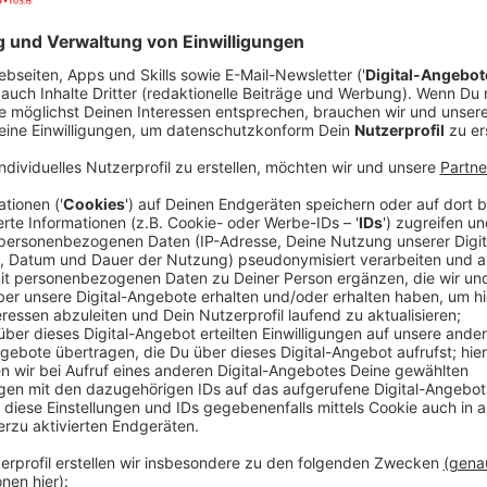
Der ADAC hat Einwohner und Einpendler/Besucher de
Zufriedenheit mit der persönlichen Mobilität befragt
zieht der Automobilclub Bilanz.. Im ADAC Monitor "Mo
Vergleich mit einem Gesamtindex von - 8 den letzten
Zufriedenheitswerte aller Städte erhält Duisburg so
Radfahrern (- 11) und Fußgängern (+ 10). Bei Autofah
19). Hier ist die Unzufriedenheit in Köln am größten (
persönlichen Mobilität sind Einwohner und Einpendler
repräsentativen Online-Befragung des ADAC haben 
teilgenommen.
Anzeige
Keine NRW-Stadt unter den Top 5
Anzeige