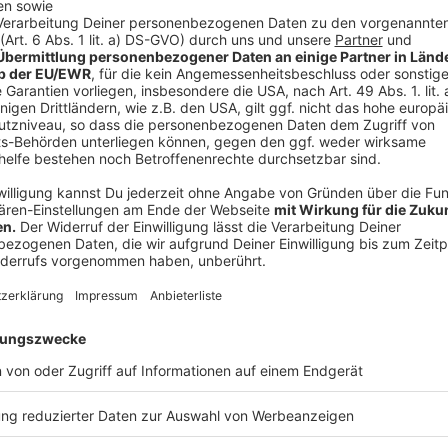
Anzeige
"Die zunehmende Flächenkonkurrenz sowie höhere Er
Umwelt- und Gesundheitsschutz stellt die Städte vo
ist stark gewachsen, der Platz auf der Straße aber 
Verkehrssysteme laufen am Limit. Das spiegelt sich 
vollen Bussen und Bahnen wider", sagt Prof. Dr. Rom
NRW. "Die steigende Pkw-Dichte pro Einwohner auf
Zulassungszahlen verstärkt zudem den Parkdruck in d
Anzeige
"Die Rückkehr zur Normalität wird als Ver
Anzeige
Zwar würden die Städte zunehmend versuchen, alter