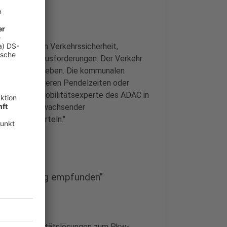
wartungen an Verkehrssicherheit,
r große Herausforderungen. Der Verkehr
derselbe geblieben. Die kommunalen
in Staus, längeren Pendelzeiten oder
an Suthold, Mobilitätsexperte des ADAC in
grund weiter wachsender
en Stadtvierteln."
schlechterung empfunden"
native Mobilitätslösungen zum Pkw-