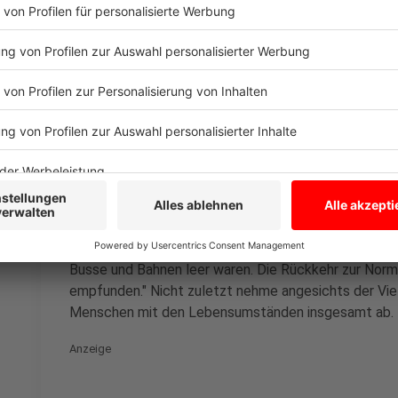
Verkehr zu stärken, doch die Umsetzung sei in der R
Debatten begleitet. "Das verstärkt erst einmal die U
mit der Mobilität in ihrer Stadt. Gerade der Rad- und
worden. Und der ÖPNV leidet unter dem derzeitigen
dringend mehr Zuverlässigkeit und Kapazitäten", erkl
Anzeige
Hinzu käme auch noch ein psychologischer Effekt, 
das Verkehrsaufkommen vorübergehend deutlich ab
Mobilität während der Pandemie haben dazu geführt,
Busse und Bahnen leer waren. Die Rückkehr zur Norma
empfunden." Nicht zuletzt nehme angesichts der Viel
Menschen mit den Lebensumständen insgesamt ab.
Anzeige