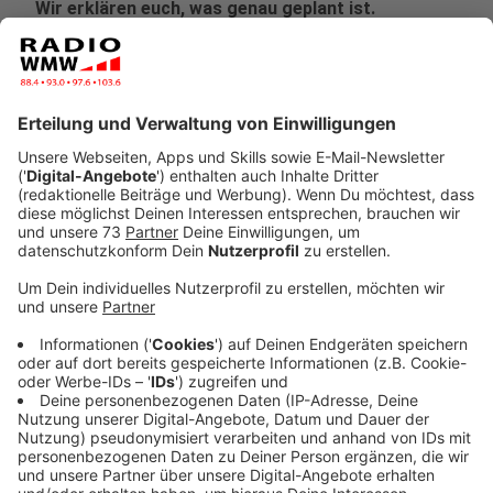
Wir erklären euch, was genau geplant ist.
Veröffentlicht:
Montag, 22.05.2023 14:15
Anzeige
Das Land NRW hat am Montag (22. Mai) mitgeteilt,
dass man fünf Schwimmcontainer kaufen will.
"Narwali" heißen sie und sollen dafür sorgen, dass mehr
Kinder wieder das Schwimmen erlernen können. Immer
weniger Kinder können in unserem Land richtig
schwimmen. Oft liegt es daran, dass Schwimmbäder
aus finanziellen Gründen geschlossen werden mussten.
Anzeige
Anzeige