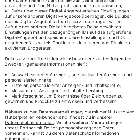
Schwimmcontainer auf Schulhöfen oder
Rathausvorplätzen
Anzeige
Wo diese "Narwalis" bald stehen, ist an sich egal.
Schließlich soll ein solcher Schwimmcontainer an ganz
unterschiedlichen Orten Halt machen - beispielsweise
an Schulhöfen, Rathausvorplätzen oder
Fußgängerzonen. Die Entscheidung treffen final die
zuständigen Partner vor Ort in den fünf
Regierungsbezirken Arnsberg, Detmold, Düsseldorf,
Köln und Münster. Diese Partner sind entweder
Schwimmvereine oder ein Kreissportbund.
Anzeige