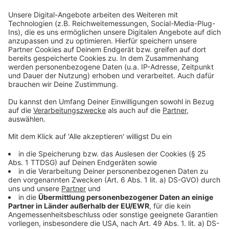
Container soll mindestens zwölf Meter lang
sein
Anzeige
Diese nagelneuen Container, in denen die Kinder
überdacht bei Wind und Wetter Schwimmen lernen
können. Sie sollen jeweils mindestens zwölf Meter
lang sein. "Wenn sie das mit drei Meter Breite und vier
Meter Tiefe verrechnen, erkennt man, dass neben
dem Schwimmbad auch die gesamte Technik sowie
Umkleidekabinen untergebracht werden können." Das
Schwimmbad kann sechs Meter lang sein, der Boden
mit Tiefen und Senken verändert werden. Die
Container kommen auf Sattelschlepper und sollen
schließlich alle sechs Wochen den Standort wechseln.
Generell ist geplant, dass es ab Herbst losgehen soll.