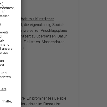
tfalen ihre Arbeit mit Künstlicher
insatz einer KI, die eigenständig Social-
orstet, um Hinweise auf Anschlagspläne
hrichten in Echtzeit zu übersetzen. Dafür
ge installiert. Ziel ist es, Massendaten
 zu verbessern.
ützte Software. Ein prominentes Beispiel
as seit etwa vier Jahren im Einsatz ist.