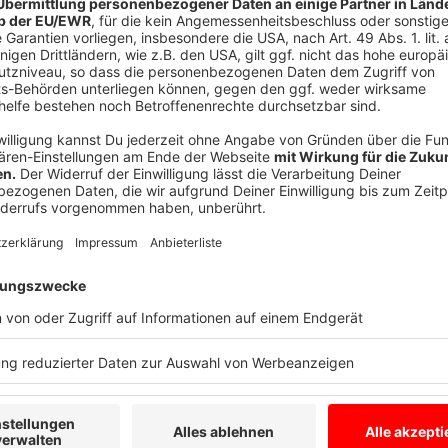
Trotz der Erfolge gibt es auch erhebliche Kritik an de
Besonders die Zusammenarbeit mit der Firma Palanti
und die Opposition kritisieren, dass Palantir dem Mult
prominenten Unterstützer vom
US-Präsident Donald
kostspielig: Für sechs Jahre Nutzung zahlt das Land
sehen außerdem kritisch, dass Palantir polizeiliche
potenziell sensible Informationen gefährden könnte.
Anzeige
Das sind Zukunftsperspektiven
Anzeige
Die geplante Ausweitung des KI-Einsatzes zeigt, das
technologische Innovationen setzt, um ihre Arbeit zu 
Debatte um Datenschutz und Kosten ein zentraler Pu
sorgen dürfte.