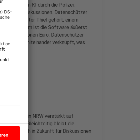
r Nutzung von KI durch die Polizei.
r sorgt für Diskussionen. Datenschützer
imilliardär Peter Thiel gehört, einem
 Trump
. Zudem ist die Software äußerst
 NRW 39 Millionen Euro. Datenschützer
 Datenbanken miteinander verknüpft, was
s die Polizei in NRW verstärkt auf
optimieren. Gleichzeitig bleibt die
nkt, der auch in Zukunft für Diskussionen