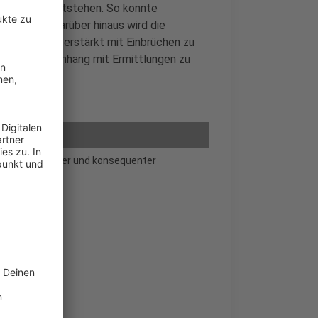
, bevor sie entstehen. So konnte
 werden. Darüber hinaus wird die
hngebieten verstärkt mit Einbrüchen zu
 im Zusammenhang mit Ermittlungen zu
ter von schneller und konsequenter