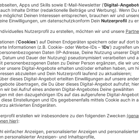
Anzeige
Noch in diesem Jahr will
die Polizei in Nordrhein-Wes
Intelligenz (KI) deutlich ausweiten
. Geplant ist der E
Media-Kanäle und sogar verschlüsselte Foren durchf
zu finden. Die KI soll außerdem in der Lage sein, Nac
wird im Rhein-Erft-Kreis eine spezielle Hardware-Anla
effizienter auszuwerten und so die Ermittlungsarbeit
Anzeige
Bisherige Erfahrungen mit KI bei der Polizei
Anzeige
Die Polizei in NRW nutzt bereits seit Jahren KI-gest
ist das Programm "Gotham" der
US-Firma Palantir
, d