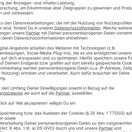
Diese Software hilft dabei, Straftaten zu verhindern
beispielsweise eine anonyme Amokdrohung aufgeklärt
Software genutzt, um vorherzusagen, in welchen Wo
rechnen ist. Auch bei der Analyse von Datenmengen
Kinderpornografie kommt KI bereits zum Einsatz.
Anzeige
©
picture alliance/dpa | Volker Danisch
NRW-Innenminister Herbert Reul. Er ist großer Verfech
Täterverfolgung.
Anzeige
Kritik an der Nutzung von KI
Anzeige