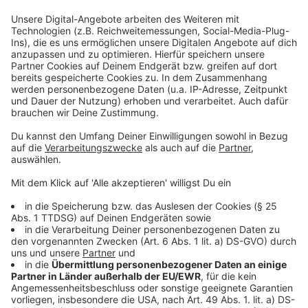
Taschendiebstahl: -11%
Auch die Kinder- und Jugendkriminalität ist insgesamt
gesunken (-7%).
Die Rauschgiftkriminalität ging um 28% zurück -
insbesondere im Bereich Cannabis. Cybercrime sank
um sechs Prozent.
Anzeige
Was hat sich verschlechtert?
Anzeige
Gleichzeitig gibt es deutliche Anstiege bei schweren
Straftaten. Die Zahl der Mord- und Totschlagsdelikte
stieg auf 508 Fälle (+29). 130 Menschen starben, 93%
der Fälle wurden aufgeklärt.