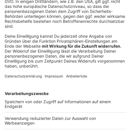
Deutlich gestiegen sind die Sexualdelikte:
+5,2% auf über 32.000 Fälle
Vergewaltigungen: +8,5% (knapp 3.800 Opfer)
Häusliche Gewalt: rund 62.000 Fälle, 59
Todesopfer
Auch der sexuelle Missbrauch von Kindern (+2,7%) und
Kinderpornografie (+9%) nahmen weiter zu.
Während die Gesamtzahlen bei Drogen sinken, steigt
die Kriminalität rund um Kokain und Crack (+17%).
Messerkriminalität bleibt trotz leichtem Rückgang ein
Thema:
rund 7.200 Fälle
49 Todesopfer
Anzeige