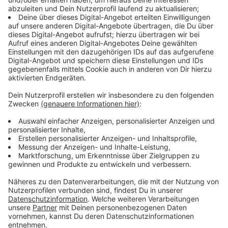
Anzeige
Was hat sich verbessert?
Anzeige
2025 wurden in NRW rund 1,36 Millionen Straftaten
registriert. Das sind 3% weniger als im Vorjahr. Die
Aufklärungsquote liegt bei 53,7%.
Rückgänge gibt es vor allem bei:
Gewaltdelikten: -1,8% (rund 159.000 Fälle),
Aufklärungsquote 84%
Straßenkriminalität: -4%
Raub: -6,4%
Ladendiebstahl: -8%
Wohnungseinbruch: -3%