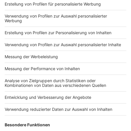
Sexualstraftaten gibt es fast doppelt so viele wie
noch vor sieben Jahren. Innenminister Herbert Reul
sagte uns dazu im Interview:
„Da bin ich mir ganz sicher, dass es damit
zusammenhängt, dass heute - anders als vor 10
Jahren - mehr Sachen gemeldet werden. Damals
wurde ja mehr unter den Teppich gekehrt. Die
werden jetzt gemeldet. Das ist auch gut so - und
damit kriegen wir immer mehr Fälle aus dem
Dunkelfeld ins Hellfeld.“
Anzeige
Weitere Details zur Kriminal-Statistik gibt es hier