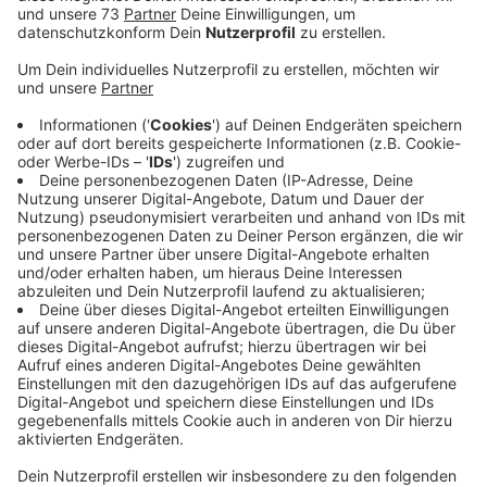
Anzeige
Nicht auffällig viele Handverlertzungen
Anzeige
Vor allem Verletzungen und Unfälle im Zusammenhang
mit Alkohol treten an Silvester häufiger auf als sonst.
Auffällig viele Handverletzungen durch
Feuerwerkskörper gab es in den vergangenen Jahren
aber nicht. Trotzdem sei der Verlauf einer
Silvesternacht nicht vorhersehbar. Deshalb sind die
Notaufnahmen in Ahaus, Bocholt und Borken auch
personell entsprechend vorbereitet, sagt das Klinikum
Westmünsterland. Es appelliert an alle,
verantwortungsvoll zu feiern und vorsichtig mit