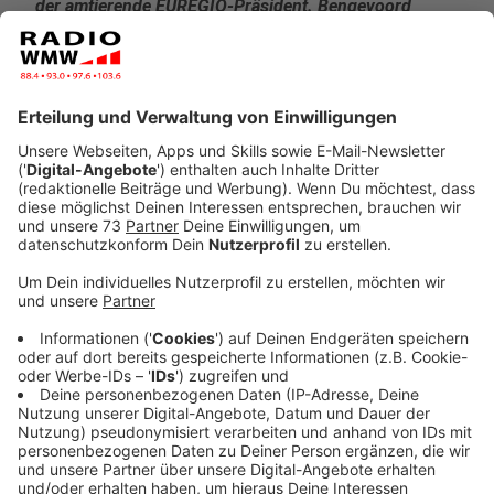
der amtierende EUREGIO-Präsident. Bengevoord
glaubt nicht, dass die Kontrollen viel bringen, weil
nicht überall kontrolliert werden kann. Außerdem seien
Grenzkontrollen insgesamt keine gute Idee im
gemeinsamen Europa.
Veröffentlicht:
Freitag, 22.11.2024 17:17
Anzeige
Grenzkontrollen kein gutes Signal
Anzeige
Aktuell gibt es ja schon Grenzkontrollen auf deutscher
Seite und die führen z.B. an der A30 zu längeren Staus,
hat uns Bengevoord gesagt. Das sei sowohl für die
Grenzpendler als auch für die Wirtschaft im Grenzraum