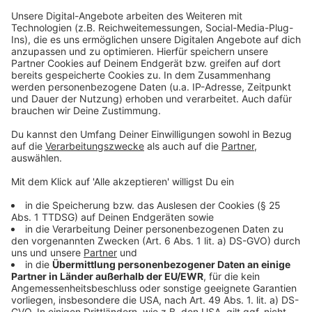
nach vorne gerichtet. Das zeige sich auch darin, dass
die Grenzgemeinden gemeinsam eine Resolution auf
den Weg gebracht haben. Gerichtet an das zuständige
Ministerium in den Niederlanden, mit der Bitte die
Grenzkontrollen nicht zu lange durchzuführen. Denn sie
schadeten dem Geist von Schengen.
Anzeige
Infos zur EUREGIO:
Anzeige
Hier erfahrt Ihr mehr zur
EUREGIO.
Anzeige