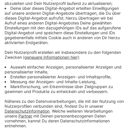
nervig. Gerade die Menschen hier in der EUREGIO
haben sich in den letzten 40 Jahren intensiv darum
bemüht, offene Grenzen zu schaffen. Und wenn jetzt
wieder Kontrollen stattfinden, führe das früher oder
später wieder dazu, dass die Menschen sich wieder
voneinander entfernen. Das sei kein gutes Signal.
Anzeige
Auswirkungen auf die deutsch-
niederländische Zusammenarbeit
Anzeige
Bengevoord hat die
Beziehungen der Gemeinden in
Achterhoek und Twente mit dem Kreis Borken
ausdrücklich gelobt. Die seien freundschaftlich und