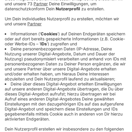
Veröffentlicht:
Donnerstag, 27.05.2021 15:21
Anzeige
Polizeibeamte hatten einen guten Riecher
Anzeige
Da hatte die niederländische Polizei einen guten
Riecher. In der Nacht zu Mittwoch fiel Beamten ein
ungewöhnliches Gespann auf der Straße auf:Ein
niederländisches Fahrzeug mit einem deutschen
Anhänger. Bei der Kontrolle stellte sich heraus, dass es
sich bei den beiden Männern im Wagen um Metalldiebe
handelte.Sie waren wenige Stunden zuvor auf ein
Firmengelände in Vreden-Gaxel eingebrochen und