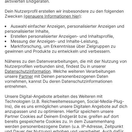
Video-Service zu laden!
Wir verwenden einen Service eines
Drittanbieters, um Videoinhalte
einzubetten. Dieser Service kann
Daten zu Ihren Aktivitäten
sammeln. Bitte lesen Sie die
Details durch und stimmen Sie der
Nutzung des Service zu, um dieses
Video anzusehen.
Mehr Informationen
Nico Santos, Topic - Like I Love You (Lyric Video)
Akzeptieren
Anzeige
powered by
Usercentrics Consent
Management Platform