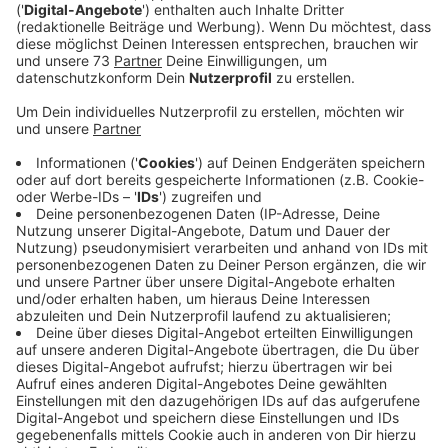
Erst beim zweiten Mal hören wird einem klar: Das ist
ganz schön traurig was Nico Santos da singt. Es geht
um verlorene Liebe und Eifersucht in "Like I Love You".
Das kommt einem bei den eingängigen Beats von
Topic erstmal gar nicht so vor. Dabei ist Nico Santos
aber nicht nur der Text wichtig. "
Es geht aber nicht nur
um die Worte. Die Musik ist immer gleich wichtig, und
ich bin stolz, dass ich jedem Song auch musikalisch
einen ganz bestimmten, unverwechselbaren Anstrich
habe geben können.", sagt er über sein aktuelles
Album. Die Single "Like I Love You" hört ihr bei uns.
Anzeige
Wir benötigen Ihre
Zustimmung, um den YouTube