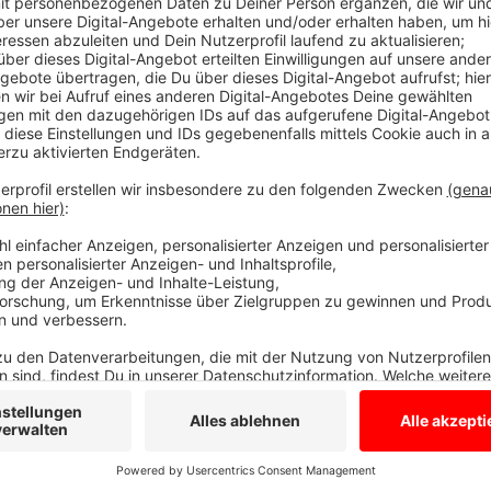
Das online Formular
Anzeige
Die Hinweise stammen meist aus den sozialen Netzwe
Sichtung in diesem Jahr als offiziell bestätigt. Den
gemeldet und deshalb nicht geprüft. Das Landesumwe
Meldeformular eingerichtet.
Hier geht es zum Form
Anzeige