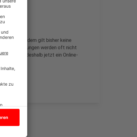
rken. Trotzdem gilt bisher keine
n die Beobachtungen werden oft nicht
ltamt hat deshalb jetzt ein Online-
ular.