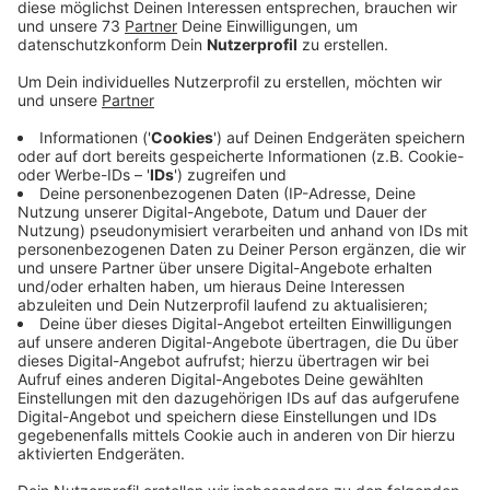
Anzeige
Gelände wird nun eingezäunt
Anzeige
Vom 14. bis zum 16. August 2026 steht in Bocholt das
kostenlose Aasee Festival an, natürlich wieder mit
einem RADIO WMW Bühnenprogramm. Das Gelände
wird in diesem Jahr zum ersten Mal eingezäunt, das
teilte das Bocholter Stadtmarketing mit. Demnach
gibt es mehrere Eingänge mit Taschenkontrollen.
Waffen oder Gegenstände, die als Waffen verwendet
werden können sind verboten. Genauso wie z.B.
Glasflaschen, sperrige Gegenstände. Bollerwagen,
Tische und Stühle, Catering-Platten und Essen von
Lieferdiensten. Mit den Maßnahmen soll die