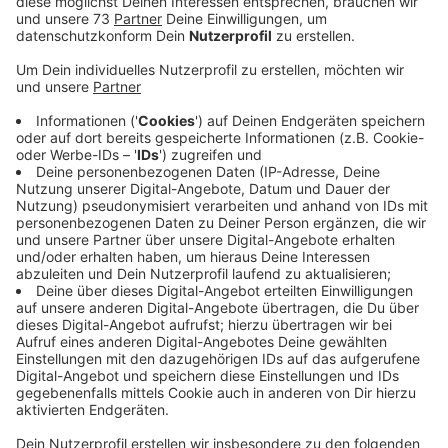
Veröffentlicht:
Mittwoch, 05.03.2025 16:27
Anzeige
Moderne Ausstattung und nachhaltige
Technologien
Anzeige
Nach rund einem Jahr Bauzeit hat der neue
Zustellstützpunkt in Bocholt am 05. März 2025 seinen
Betrieb aufgenommen. Deutsche Post/DHL meldet
die Eröffnung der modernen Anlage. Der 12.000
Quadratmeter große Stützpunkt bietet Platz für 70
Beschäftigte. Er verfügt über eine Logistikhalle für
Briefe und Pakete, integrierte Verwaltungsräume,