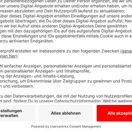
Wolf wurde wohl 2020 geboren
Anzeige
GW 2347 ist jetzt territorial, weil er länger als sech
nachgewiesen wurde, schreibt das NRW-Umweltministe
Haltern am See in unserem Nachbarkreis Recklingha
Mai in einem Waldgebiet in Reken nachgewiesen. GW 
Niedersachsen und wurde wahrscheinlich 2020 gebor
Anzeige