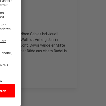
s Monate im selben Gebiet individuell
rium. Der Wolf ist Anfang Juni in
usen aufgetaucht. Davor wurde er Mitte
2347 ein junger Rüde aus einem Rudel in
en.