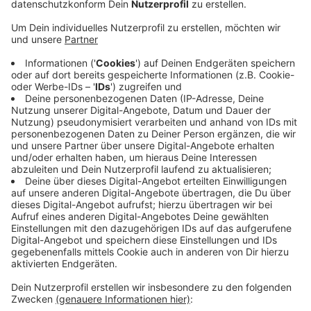
Bekanntes Gesicht
Anzeige
Das Gesicht dürfte einigen Patienten an der
Dinxperloer Straße bekannt vorkommen. Denn Bassel
Kanafani war vorher Oberarzt in den Krankenhäusern
Vreden und Bocholt. Doch den 39-jährigen aus Syrien
zieht es an die Basis. „Das macht einfach Spaß“ hat er
jetzt bei der Übernahme der Praxis von Dr. Bongartz
gesagt. Auch Bongartz selbst bleibt den Bocholtern
zumindest noch ein paar Jahre erhalten. Er spezialisiert
sich auf internistische Gutachten.
Anzeige