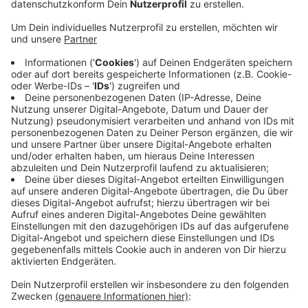
Anzeige
Geschenk der Volksbank Bocholt
Anzeige
Es handelt sich um ein Metallfahrrad auf einer
Holzbank. Wie die Stadtverwaltung mitteilt, haben die
Aufbauarbeiten begonnen. Die öffentliche
Präsentation erfolgt nächste Woche Dienstag. Die
Kosten für den neuen Fotopoint übernimmt die
Volksbank Bocholt. Es ist ein Geschenk an die
Bevölkerung anlässlich des 125-jährigen Jubiläums der
Bank.
Anzeige