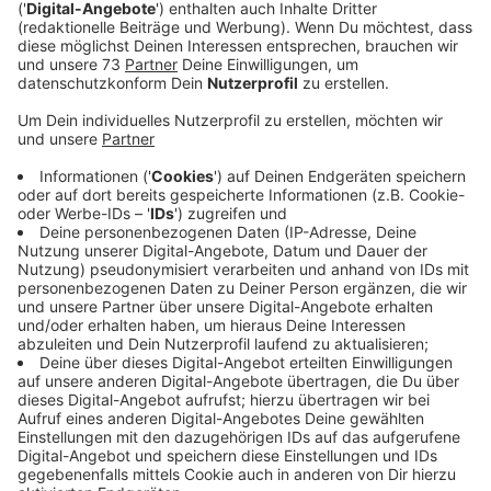
das sogenannte Pickleball beim TV Borken an.
Veröffentlicht:
Donnerstag, 09.01.2025 08:19
Anzeige
Ein neuer Trendsport für alle Generationen
Anzeige
Pickleball kann man sich wie eine Mischung aus Tennis,
Tischtennis und Badminton vorstellen. Dabei stehen
die Spieler auf einer Art Tischtennisfeld und können
einzeln oder in 2er Teams gegeneinander spielen. Wer
noch nie davon gehört hat - dafür haben wir unseren
RADIO WMW Reporter Mike zum TV Borken
geschickt, um den Sport näher kennenzulernen und
natürlich auch selbst auszuprobieren. Er kannte