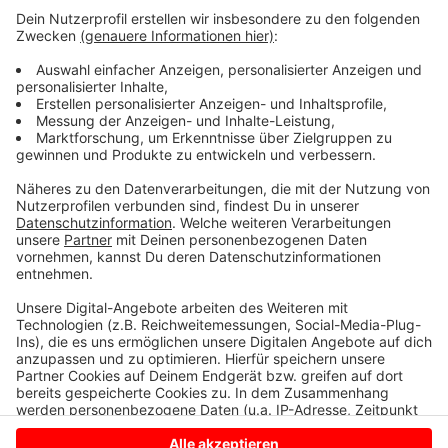
Standort helfe, die Versorgung zu optimieren, weil er
verkehrsgünstig an den äußeren Stadtring
angeschlossen ist, sagte Landrat Kai Zwicker. Und
auch Vredens Bürgermeister Christoph Holtwisch sieht
Vorteile durch die Lage in der Nähe des
Krankenhauses, von Seniorenheimen und Sportstätten.
Der Bau und die Einrichtung der Wache haben
zusammen knapp eine Million Euro gekostet.
Anzeige
Anzeige