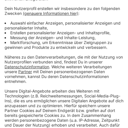
geschulten Beamten. So sollen z.B. die Folgen von
Cyberattacken eingedämmt und Täter schneller
ausfindig gemacht werden. Denn die klassische Polizei
ist für diese Art der modernen Kriminalität oft nicht
ausreichend gewappnet. Die neue Abteilung kümmert
sich z.B. aktuell um die Ermittlungen im Fall eines
internen Hackerangriffs auf ein Bocholter
Berufskolleg. Dort steht ein Schüler im Verdacht sich
Zugriff zu dem IT-System verschafft und Daten
abgegriffen zu haben.
Anzeige
Anzeige