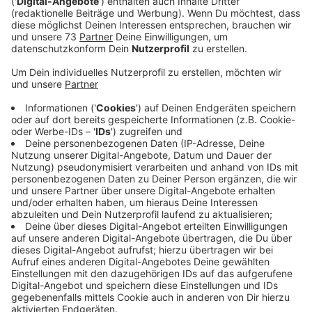
Anzeige
Moderne Ausstattung
Anzeige
Seit Jahren nimmt die Zahl der Cybercrime-Fälle zu.
Die Polizei NRW hat jetzt darauf reagiert und sechs
neue Kriminalinspektionen eingerichtet, die im Netz
auf Verbrecherjagd gehen. Auch das Polizeipräsidium in
Münster gehört dazu. Heute (9.8) wird die neue
Abteilung vorgestellt - mit dabei ist auch NRW-
Innenminister Herbert Reul. Die Aufgabe der neuen
Kriminalinspektion Cybercrime ist es, im Falle eines
Hackerangriffs schnell die Ermittlungen zu
unterstützen. Mit moderner Ausstattung und speziell