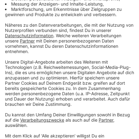
Eure Meinungen zu dem Thema
Anzeige
Christina :"Mein Sohn hatte am Wochenende
Fieber und Kopfschmerzen. Daraufhin bin ich am
Montag natürlich mit ihm zum Arzt. Ich weiß
auch, dass die Kinder zwei Tage fieberfrei sein
müssen um wieder zu gehen. Ich hatte den Arzt
bezüglich Corona angesprochen und er hat mir
ausdrücklich gesagt, das die die Kinder nicht
wieder gesund bzw Corona frei schreiben. Es
sollte allen Eltern klar sein, dass ein Kind was
hustet und ne laufende Nase hat in der Zeit von
Corona zu Hause bleiben müssen bis diese
Symptome weg wären."