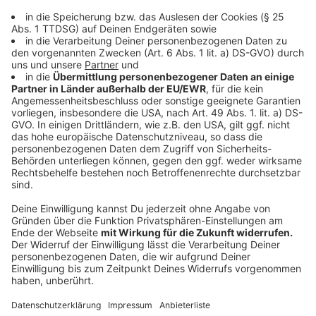
Nicole: "Richtig so - wir Erzieher müssen die
anderen Kinder und uns schützen.
Abstandsregelung ist kaum möglich. So schwer
es auch für Eltern ist, in dieser besonderen
Situation geht es momentan leider nicht anders."
Annika: "Gerade im Kindergarten werden Kinder
krank,die ganz kleinen stecken sich alles im
Mund. Es wird zwischen allen Altersgruppen
Spielzeug getauscht ect. Es muss nicht gleich
Corona sein. Meine Kinder waren in der
Kindergartenzeit auch ständig krank. Sobald die