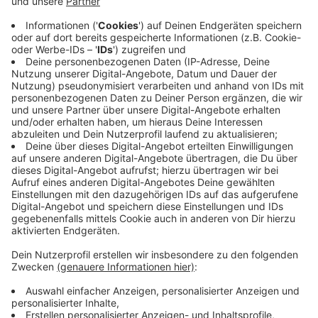
Betroffenen von starkem Würgereitz berichten
oder von sehr sehr unangenehmen Gefühlen.Das
bei Kindern zu machen ist nocheinmal deutlich
schwieriger und belastet die Kinder nicht
unerheblich."
Häufig leiden Kinder an Allergien oder an einem
harmlosen Schnupfen - da muss man nicht gleich
Corona vermuten. Aber das kann nur ein Arzt
feststellen. Deshalb ist ein Arztbesuch angeraten,
aber wenn das Kind wieder gesund ist, muss das nicht
unbedingt ein Arzt attestieren. Achenbach appelliert
an die Politik, den Kitas da mehr Handlungsspielraum
einzuräumen. Warum reicht es nicht aus, wenn die
Eltern bescheinigen, dass ihr Kind wieder gesund ist.
So wie es bei den Schulen schon längst gängige Praxis
ist.
Anzeige