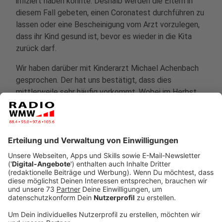
infiziert haben könnte. Deshalb werden die Eltern in
diesem Fall gebeten, einen Coronatest durchführen zu
lassen oder eine Bescheinigung vom Arzt vorzulegen,
dass ihr Kind gesund ist, bevor es wieder in die Kita
zurück darf.
Wir haben darüber mit Kinderarzt Michael Achenbach
gesprochen. Der hat uns bestätigt, dass dies
mittlerweile sehr häufig vorkommt. Wobei im Herbst,
wenn die Grippezeit beginnt, ziemlich viele Kinder mit
einer Schnupfennase herumlaufen. Dann werden die
Fälle noch mehr zunehmen, befürchtet er. Generell ist
der Kinderarzt der Meinung, dass ein krankes Kind nicht
in den Kindergarten gehört. Bevor man es aber der sehr
anstrengenden Prozedur eines Coronatests
unterzieht, sollten alle anderen Krankheiten
ausgeschlossen sein.
"Schon bei Erwachsenen ist das etwas, wo die