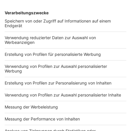
Schule anfing,keinerlei Erkältung ect."
Mehr Kommentare zu dem Thema, könnt Ihr
jederzeit auf unserer Facebookseite "RADIOWMW"
finden.
Anzeige
Daniel Krawinkel und Silvia Ochlast tauschen
sich in der Morningshow mit Euch aus
Anzeige