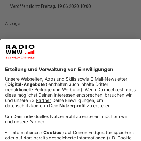
Veröffentlicht:
Freitag, 19.06.2020 10:00
Anzeige
Schon heute (19.06) geht es los
Anzeige
Vor dem Hintergrund des aktuellen
Infektionsgeschehens im Kreis Gütersloh wird der
Kreis Borken die Beschäftigten der
fleischverarbeitenden Betriebe im Kreisgebiet erneut
auf das Coronavirus testen.
Landrat Kai Zwicker:
"Und zwar sehr kurzfristig. Bereits heute (19.06)