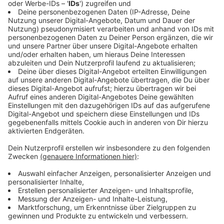
wird die Großtestung starten: vormittags bei zwei
Unternehmen in Bocholt, nachmittags bei zwei in
Schöppingen. Am Montag(22.06) stehen dann
zwei Betriebe in Alstätte und einer in Legden auf
dem Programm. Wir wollen schnellstmöglich
Klarheit haben, denn der Gesundheitsschutz der
Bevölkerung hat absoluten Vorrang."
Der DRK-Kreisverband unter bewährter Einsatzleitung
von Jürgen Rave werde die Testungen durchführen.
Testsets in erforderlicher Größenordnung seien
bereits geordert.
"Nach unserer Testaktion erwarten wir kurzfristig die
Labor-Ergebnisse und werden dann erforderlichenfalls
selbstverständlich sofort wieder Quarantäne-
Maßnahmen anordnen", macht der Landrat deutlich.
Ausdrücklich dankt er allen beteiligten Akteuren –