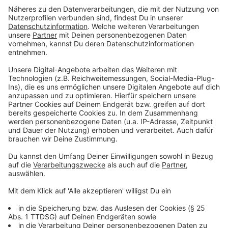
dem DRK, den betroffenen Kommunen und Betrieben
sowie dem Team des Kreisgesundheitsamtes – dafür,
dass sie in enger Kooperation so rasch die
Großtestung möglich ermöglichen.
Anzeige
Erste Großtestungen gab es im Mai
Anzeige
Bereits in der ersten Maihälfte hatte der Kreis Borken
aufgrund eines Infektionsgeschehens in einem
Schlachthof im Kreis Coesfeld zusammen mit dem
DRK die Mitarbeiter dieser Betriebe getestet. Im
Rahmen der Aktion wurden seinerzeit von insgesamt
781 Personen Proben genommen. 34 davon (das
waren 4 Prozent der Tests) erwiesen sich dann als