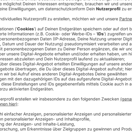
Frühstück in der Schule und keine Hausau
Anzeige
85 Prozent der Kosten für die Schule trägt das Land
15 Prozent kommen auch durch Spenden aus der Witsc
zusammen. Inhaltlich geht die neue Schule auch neue
Lernbegleiter, die Kinder werden nach Stärken und S
Hausaufgaben gibt es nicht und der Tag beginnt mi
Schülerinnen und Schüler freuen sich sehr darauf, ihr
Klassenräume kennenzulernen. Dietmar Spreu, der 2.
kaum erwarten. Er war von Anfang an bei den Planunge
wie lange alles gedauert hat.
Anzeige