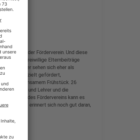
fgaben
, 15 Prozent der Förderverein. Und diese
haft und freiwillige Elternbeiträge
 Wege: Lehrer sehen sich eher als
chwächen gezielt gefördert,
t einem gemeinsamem Frühstück. 26
e Lehrerinnen und Lehrer und die
 Vorsitzende des Fördervereins kann es
n dabei und erinnert sich noch gut daran,