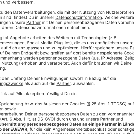
Dietmar Spreu
Planungen dauerten 4 Jahre
Anzeige
Freiwillige Elternbeiträge liegen bei 20 b
Anzeige
Für geplante Aktionen finden sich immer schnell Freiwi
Elternbeiträge, die je nach Jahreseinkommen zwisch
seien nie ein Problem gewesen, so Spreu. Er meint, 
Und das auch schon jetzt.