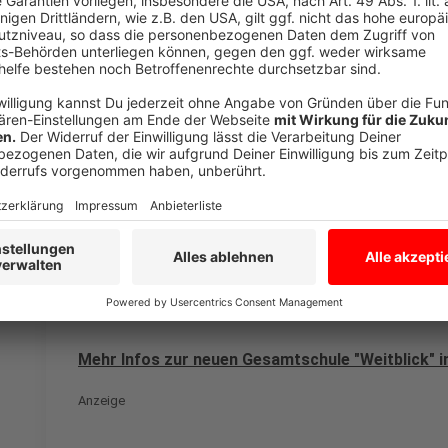
Anzeige
Dietmar Spreu
Schule lebt von der Gemeinschaft
Anzeige
Mehr Infos zur neuen Gesamtschule "Weitblick" in 
Anzeige