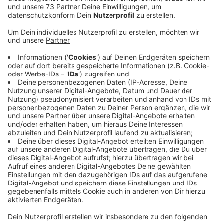
Anzeige
Verbesserung der Versorgung für
Schwangere
Anzeige
Die Station für Geburtshilfe am Bocholter
Krankenhaus wurde bereits modernisiert und
ausgebaut. Nun können sich auch die werdenden
Mütter am Krankenhaus in Ahaus über neue, moderne
Räume freuen.
Wie das Klinikum Westmünsterland mitteilt, haben die
3 Kreißsäle jeweils ein eigenes Badezimmer und ein
Operationssaal für Kaiserschnittgeburten ist direkt
angeschlossen. Das Klinikum Westmünsterland spricht