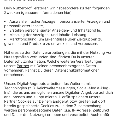
Viele Vergünstigungen in NRW
Anzeige
Die Ehrenamtskarte bietet in Stadtlohn und auch
NRW-weit viele Vergünstigungen.
Weitere Infos und
den Link zur Online-Beantragung gibt es hier.
Auch
andere Kommunen im Kreis Borken bieten die
Ehrenamtskarte an. Es sind Bocholt, Gescher, Gronau,
Heek, Legden, Schöppingen und Vreden.
Anzeige
Anzeige