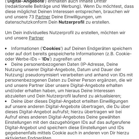
Veröffentlicht:
Montag, 01.06.2026 16:53
Anzeige
Nötige Stundenzahl gesenkt
Anzeige
Der Umfang des ehrenamtlichen Engagements muss
nicht mehr fünf, sondern nur noch vier Stunden pro
Woche betragen oder mindestens 200 Stunden im
Jahr. Bisher waren es 250 Stunden im Jahr.
Anzeige