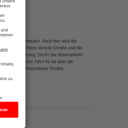
ckershardt erneuert. Auch hier wird die
gstraße, die Pater-Arnold-Straße und die
lls eine Sperrung: Da ist der Kreisverkehr
ten. Am besten fahrt ihr da über die
der über die Ostendarper Straße.