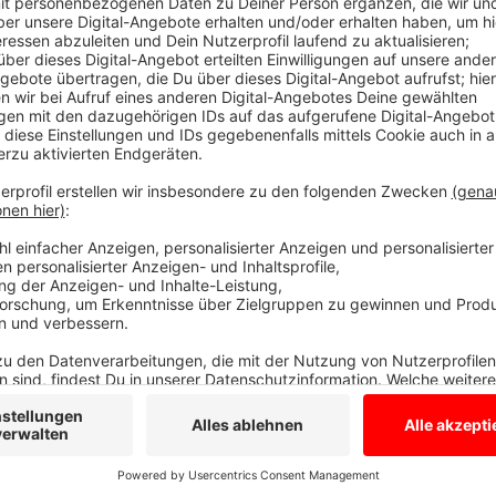
Umleitungen sind ausgeschildert
Anzeige
In Borken-Burlo wird ab heute (31.07.23) die Höhe Re
Straße vollgesperrt, Autos werden über die Gutenber
Borkener Straße umgeleitet. In Vreden gibt es ebenfa
an der Wüllener Straße gesperrt, wegen Leitungsarbei
Ottensteiner Straße, wenn ihr von der B70 kommt, o
Anzeige