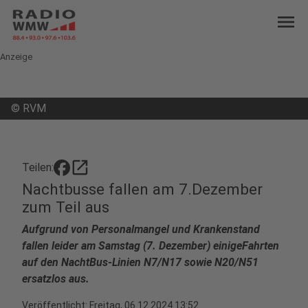
menu
Anzeige
©
RVM
open_in_new
Teilen:
Nachtbusse fallen am 7.Dezember
zum Teil aus
Aufgrund von Personalmangel und Krankenstand
fallen leider am Samstag (7. Dezember) einigeFahrten
auf den NachtBus-Linien N7/N17 sowie N20/N51
ersatzlos aus.
Veröffentlicht:
Freitag, 06.12.2024 13:52