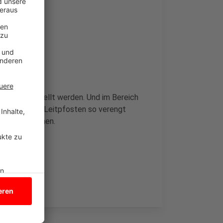
hild aufgestellt werden. Und im Bereich
hrbahn durch Leitpfosten so verengt
t werden können.