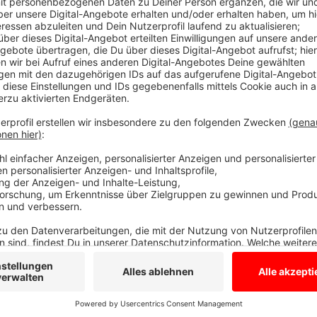
Anzeige
Stoppschild und Leitpfosten sollen helfen
Anzeige
So soll an der Kreuzung B70/Vennstraße ein Stoppsc
B70/Doornte/ Tankstelle Dieks in Oeding soll die Fa
werden, dass Linksabbieger dort nicht mehr überhol
Anzeige