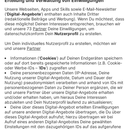
Löschsprays oder spezieller
Fettbrandlöscher am besten geeignet
Anzeige
Die Feuerwehr schult seit Jahrzehnten die Menschen
im Umgang mit solchen Situationen. Eine
Fettexplosion wie jetzt in Gescher wird deshalb zum
Glück immer mehr zur Ausnahme. Das Wichtigste,
wenn es im Topf oder der Pfanne anfängt zu brennen,
ist Ruhe bewahren, sagt Kreisbrandmeister Stefan van
Bömmel.
Anzeige