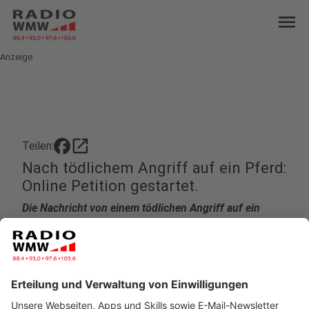
menu
Anzeige
open_in_new
Teilen:
Nach tödlichem Angriff auf ein Pferd:
Online Petition gestartet.
Die Nachricht von einem tödlichen Angriff auf ein
Pferd in Hörsteloe hat in der letzten Woche für
Aufsehen gesorgt. Jetzt hat die Besitzerin eine online
Petition gestartet, um das Tierschutzgesetz zu
verschärfen.
Veröffentlicht:
Freitag, 07.06.2024 06:17