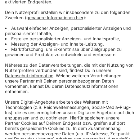
Geldzahlungen geahndet. In der Petition fordert die
Besitzerin des tödlich verletzten Pferds, dass das
Bundesministerium für Ernährung und Landwirtschaft
höhere Strafen im Tierschutzgesetz festlegt. So
könne man auch potenzielle Täter besser abschrecken
und Fälle wie in Hörsteloe vermeiden.
Die Polizei sucht in dem Fall weiter nach Zeugen. Wer
hat Anfang letzter Woche in Hörsteloe an der
Pferdewiese etwas Verdächtiges gesehen? Bitte bei
der Kripo Ahaus melden.
Hier gehts zur Petition.
Anzeige