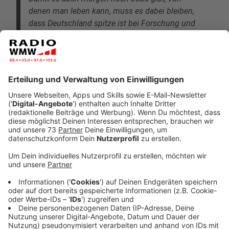
denen man leben kann, muss es dabei bleiben,
dass Deutschland spitze ist bei Forschung und
Entwicklung. Es geht ja auch um Produkte, die
wir jetzt noch gar nicht kennen, die aber in
Zukunft was bringen. Und wir müssen natürlich
dafür sorgen, dass da, wo wir schon gut sind,
Automobilproduktion, Stahlproduktion, Chemie,
auch gut bleiben, indem wir die
Modernisierungsprozesse weiter vorantreiben.
Wir haben dann mit dem, was wir dann können,
auch eine Chance auf dem Weltmarkt.
Anzeige
Friedrich Merz:
Damit es auch morgen noch Jobs gibt, von