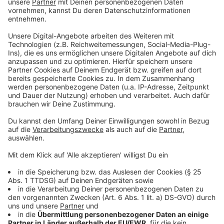
Strom und Heizung werden für uns alle bezahlbar
bleiben, weil wir die Kosten für den Ausbau des
großen Übertragungsnetzes deckeln auf 0,03€
und weil wir neue Importmöglichkeiten für im
Augenblick noch fossile Energien geschaffen
haben und weiterentwickeln, damit die Gaspreise
zum Beispiel nicht so hoch sind und indem wir
gleichzeitig die Zukunft mit im Blick haben.
Anzeige
Friedrich Merz:
Strom und Heizung werden für uns alle bezahlbar
bleiben, weil wir das Angebot vergrößern und
dafür sorgen, dass die Preisbildung auch über
das vergrößerte Angebot stattfindet.